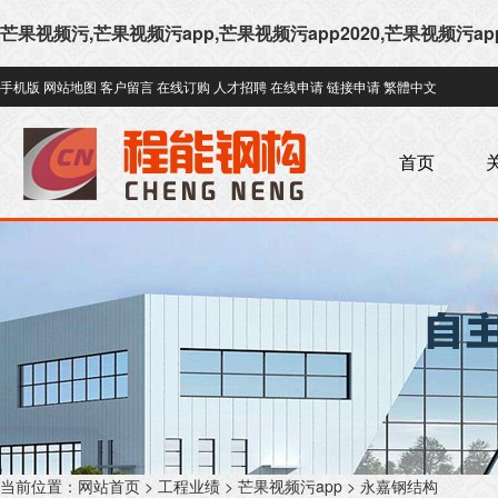
芒果视频污,芒果视频污app,芒果视频污app2020,芒果视频污a
手机版
网站地图
客户留言
在线订购
人才招聘
在线申请
链接申请
繁體中文
首页
当前位置：
网站首页
>
工程业绩
>
芒果视频污app
>
永嘉钢结构