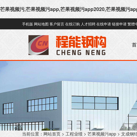
芒果视频污,芒果视频污app,芒果视频污app2020,芒果视频污a
手机版
网站地图
客户留言
在线订购
人才招聘
在线申请
链接申请
繁體
首
当前位置：
网站首页
>
工程业绩
>
芒果视频污app
>
文成钢