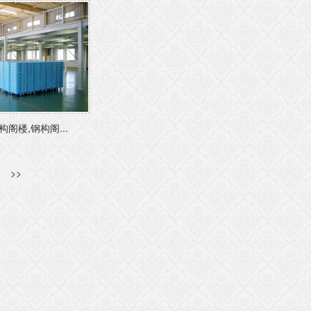
阁楼,钢构阁...
>>